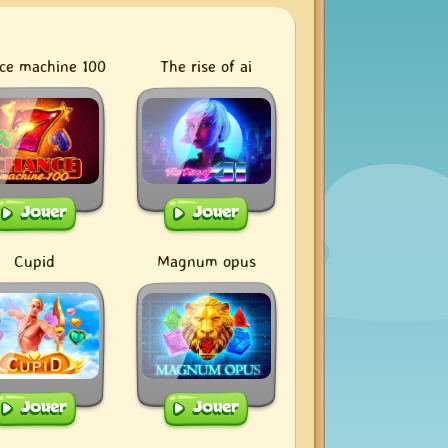
ce machine 100
The rise of ai
Jouer
Jouer
Cupid
Magnum opus
Jouer
Jouer