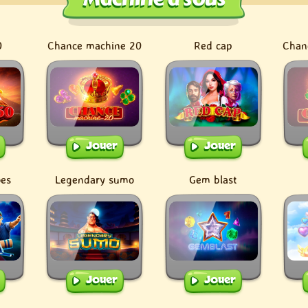
0
Chance machine 20
Red cap
Chan
Jouer
Jouer
oes
Legendary sumo
Gem blast
Jouer
Jouer