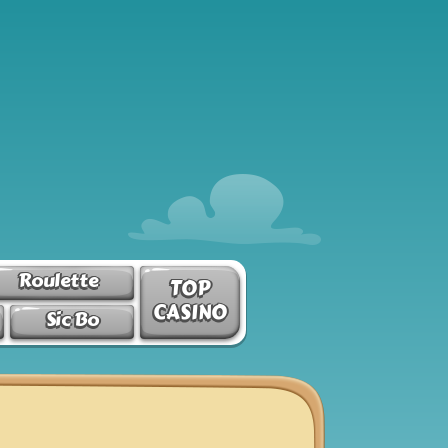
Roulette
TOP
CASINO
Sic Bo