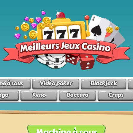
ne à sous
Vidéo poker
Blackjack
ngo
Keno
Baccara
Craps
Machine à sous