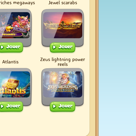
riches megaways
Jewel scarabs
Jouer
Jouer
Zeus lightning power
Atlantis
reels
Jouer
Jouer