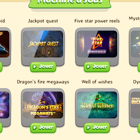
Myst
id
Jackpot quest
Five star power reels
Jouer
Jouer
Dragon's fire megaways
Well of wishes
Dy
Jouer
Jouer