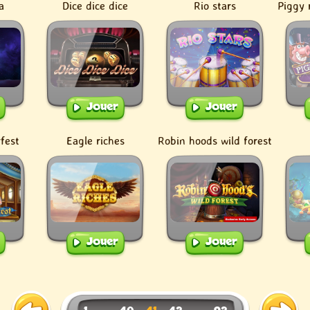
a
Dice dice dice
Rio stars
Piggy 
Jouer
Jouer
fest
Eagle riches
Robin hoods wild forest
Jouer
Jouer