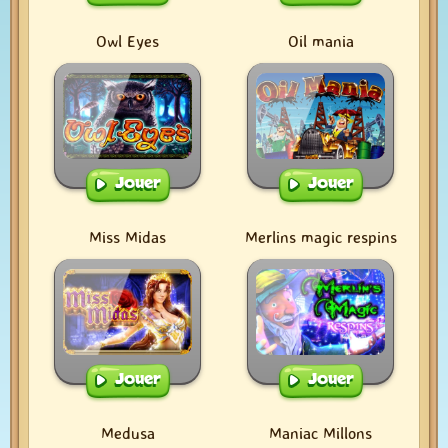
Owl Eyes
Oil mania
Jouer
Jouer
Miss Midas
Merlins magic respins
Jouer
Jouer
Medusa
Maniac Millons