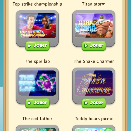
Top strike championship
Titan storm
Jouer
Jouer
The spin lab
The Snake Charmer
Jouer
Jouer
The cod father
Teddy bears picnic