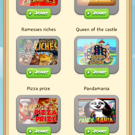
Jouer
Jouer
Ramesses riches
Queen of the castle
Jouer
Jouer
Pizza prize
Pandamania
Jouer
Jouer