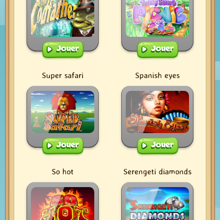
Jouer
Jouer
Super safari
Spanish eyes
Jouer
Jouer
So hot
Serengeti diamonds