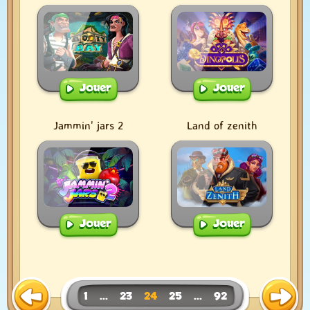
Jouer
Jouer
Jammin' jars 2
Land of zenith
Jouer
Jouer
1
...
23
24
25
...
92