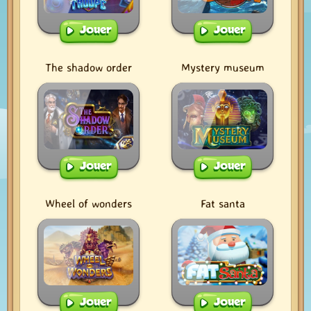
Jouer
Jouer
The shadow order
Mystery museum
Jouer
Jouer
Wheel of wonders
Fat santa
Jouer
Jouer