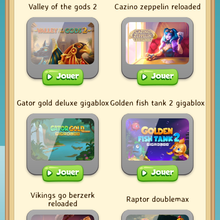
Valley of the gods 2
Cazino zeppelin reloaded
Jouer
Jouer
Gator gold deluxe gigablox
Golden fish tank 2 gigablox
Jouer
Jouer
Vikings go berzerk
Raptor doublemax
reloaded