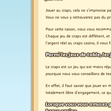
Jouer au craps, cela ne s’improvise p
Vous ne vous y retrouverez pas du pr
Pour cette raison, nous vous recomma
Chaque jeu de craps est différent, et
l’argent réel au craps casino, il vous 
Parmi les jeux de table, les
Le craps est un jeu qui est moins rép
pourquoi nous vous conseillons de te
En effet, il faut savoir que jouer en
totalement libre d’engagement, ce qui
Lorsque vous vous amusez g