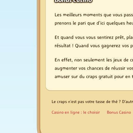
bonus casino
Les meilleurs moments que vous pass
prenons le pari que d’ici quelques h
Et quand vous vous sentirez prêt, plac
résultat ! Quand vous gagnerez vos pr
En effet, non seulement les jeux de c
augmenter vos chances de réussir vos
amuser sur du craps gratuit pour en ti
Le craps n’est pas votre tasse de thé ? D'autr
Casino en ligne : le choisir
Bonus Casino