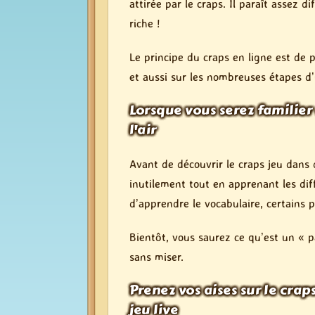
attirée par le craps. Il paraît assez 
riche !
Le principe du craps en ligne est de p
et aussi sur les nombreuses étapes d’
Lorsque vous serez familier 
l'air
Avant de découvrir le craps jeu dans d
inutilement tout en apprenant les dif
d’apprendre le vocabulaire, certains 
Bientôt, vous saurez ce qu’est un « p
sans miser.
Prenez vos aises sur le cra
jeu live