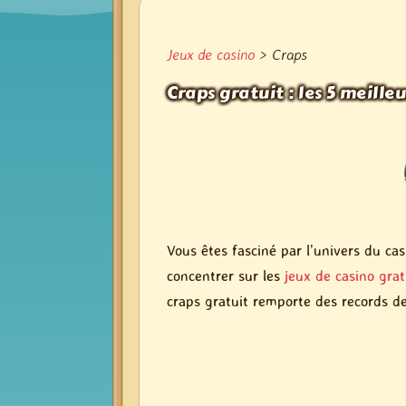
Jeux de casino
Craps
Craps gratuit : les 5 meill
Vous êtes fasciné par l’univers du ca
concentrer sur les
jeux de casino grat
craps gratuit remporte des records de