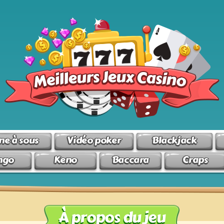
ne à sous
Vidéo poker
Blackjack
ngo
Keno
Baccara
Craps
À propos du jeu