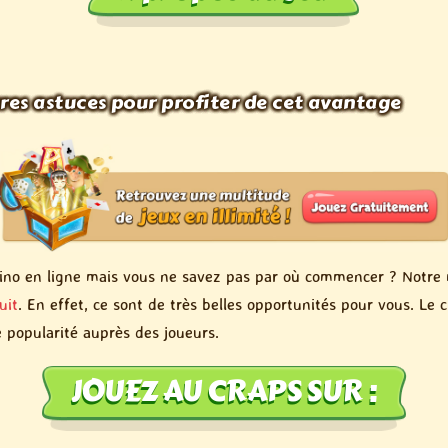
eures astuces pour profiter de cet avantage
sino en ligne mais vous ne savez pas par où commencer ? Notre m
uit
. En effet, ce sont de très belles opportunités pour vous. Le c
 popularité auprès des joueurs.
JOUEZ AU CRAPS SUR :