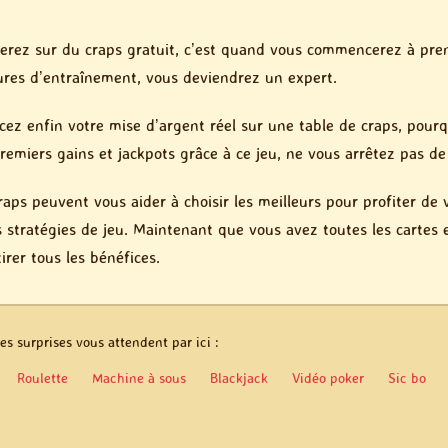
erez sur du craps gratuit, c’est quand vous commencerez à pre
eures d’entraînement, vous deviendrez un expert.
ez enfin votre mise d’argent réel sur une table de craps, pourqu
emiers gains et jackpots grâce à ce jeu, ne vous arrêtez pas de
raps peuvent vous aider à choisir les meilleurs pour profiter de
 stratégies de jeu. Maintenant que vous avez toutes les cartes
rer tous les bénéfices.
es surprises vous attendent par ici :
Roulette
Machine à sous
Blackjack
Vidéo poker
Sic bo