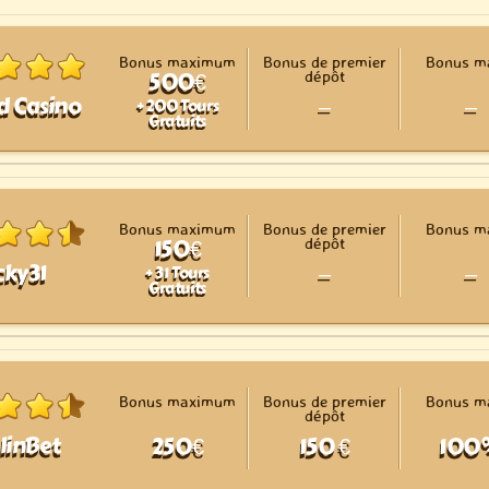
Bonus maximum
Bonus de premier
Bonus m
500€
dépôt
d Casino
–
–
+ 200 Tours
Gratuits
Bonus maximum
Bonus de premier
Bonus m
150€
dépôt
cky31
–
–
+ 31 Tours
Gratuits
Bonus maximum
Bonus de premier
Bonus m
dépôt
linBet
250€
150 €
100