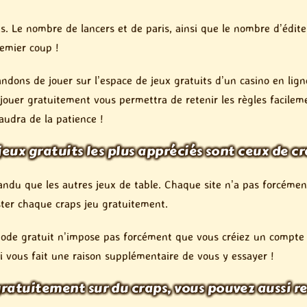
as. Le nombre de lancers et de paris, ainsi que le nombre d’édit
emier coup !
ndons de jouer sur l’espace de jeux gratuits d’un casino en lig
 jouer gratuitement vous permettra de retenir les règles facilem
faudra de la patience !
 jeux gratuits les plus appréciés sont ceux de c
andu que les autres jeux de table. Chaque site n’a pas forcément
ster chaque craps jeu gratuitement.
 mode gratuit n’impose pas forcément que vous créiez un compte 
 vous fait une raison supplémentaire de vous y essayer !
ratuitement sur du craps, vous pouvez aussi 