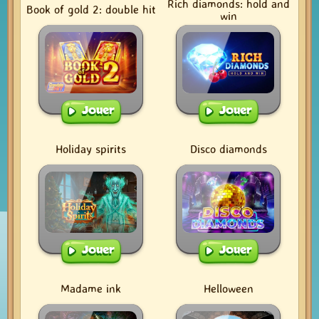
Rich diamonds: hold and
Book of gold 2: double hit
win
Jouer
Jouer
Holiday spirits
Disco diamonds
Jouer
Jouer
Madame ink
Helloween