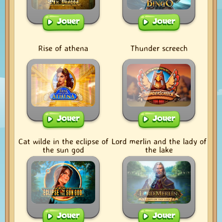
Jouer
Jouer
Rise of athena
Thunder screech
Jouer
Jouer
Cat wilde in the eclipse of
Lord merlin and the lady of
the sun god
the lake
Jouer
Jouer