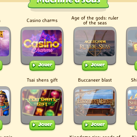
Age of the gods: ruler
n
Casino charms
of the seas
Jouer
Jouer
Tsai shens gift
Buccaneer blast
Sh
Jouer
Jouer