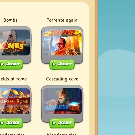
Bombs
Torrente again
Jouer
Jouer
ields of rome
Cascading cave
Jouer
Jouer