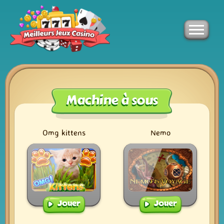
Machine à sous
Omg kittens
Nemo
Jouer
Jouer