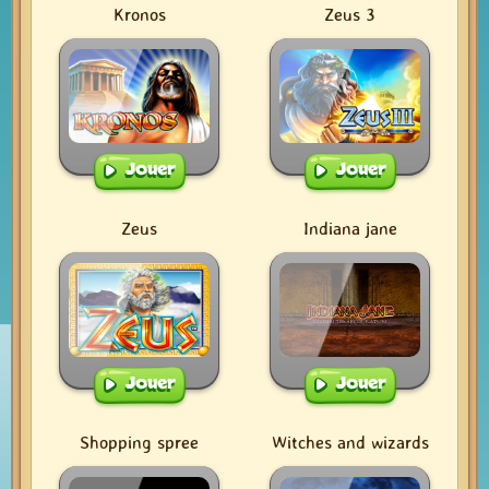
Kronos
Zeus 3
Jouer
Jouer
Zeus
Indiana jane
Jouer
Jouer
Shopping spree
Witches and wizards