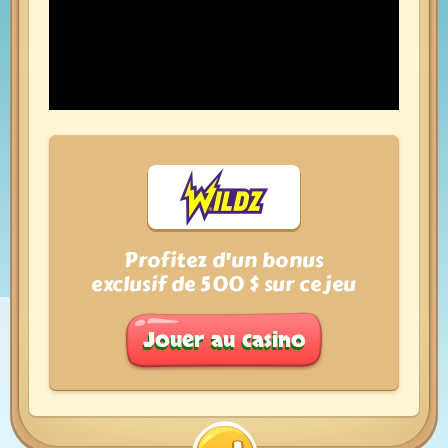
Profitez d'un bonus
exclusif de 500 $ sur ce jeu
Jouer au casino