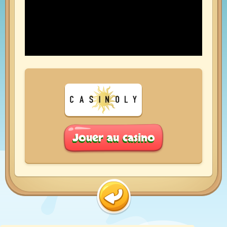
Jouer au casino