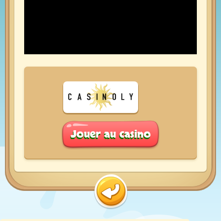
Jouer au casino