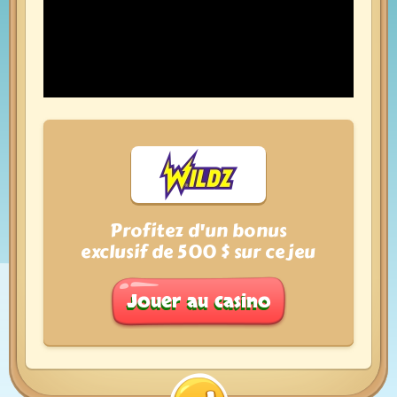
Profitez d'un bonus
exclusif de 500 $ sur ce jeu
Jouer au casino