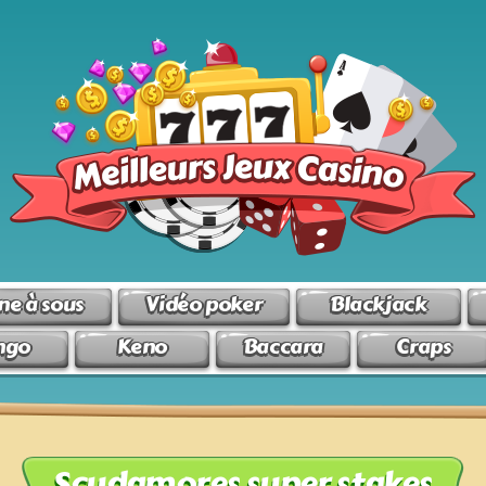
ne à sous
Vidéo poker
Blackjack
ngo
Keno
Baccara
Craps
Scudamores super stakes