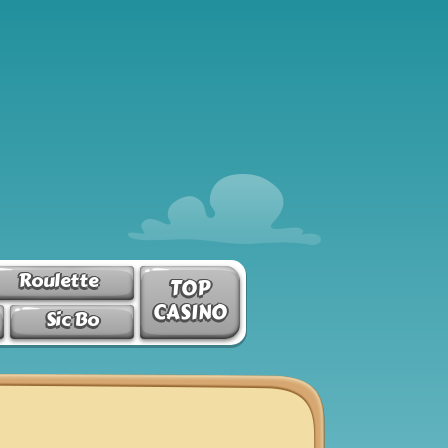
Roulette
TOP
CASINO
Sic Bo