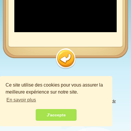
Ce site utilise des cookies pour vous assurer la
meilleure expérience sur notre site.
En savoir plus
www.meilleursjeuxcasino.com © 2011 - 2026
Politique de
confidentialité
Site Map
Twitter
J'accepte