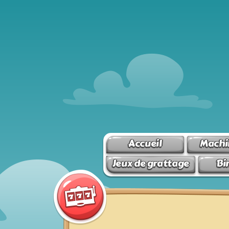
Accueil
Machi
Jeux de grattage
Bi