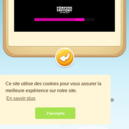
Ce site utilise des cookies pour vous assurer la
meilleure expérience sur notre site.
En savoir plus
www.meilleursjeuxcasino.com © 2011 - 2026
Politique de
confidentialité
Site Map
Twitter
J'accepte