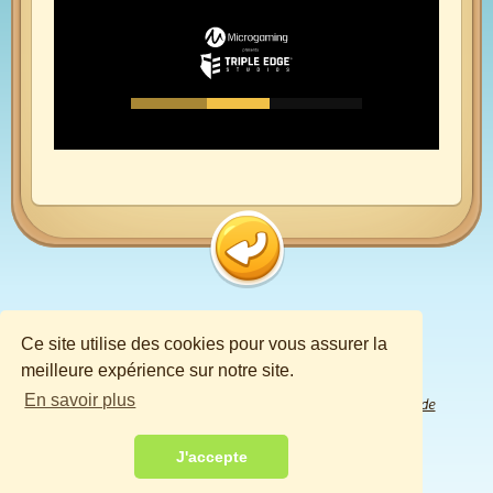
Ce site utilise des cookies pour vous assurer la
meilleure expérience sur notre site.
En savoir plus
www.meilleursjeuxcasino.com © 2011 - 2026
Politique de
confidentialité
Site Map
Twitter
J'accepte