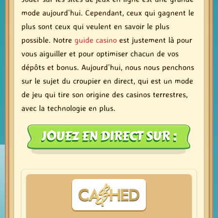
mode aujourd’hui. Cependant, ceux qui gagnent le
plus sont ceux qui veulent en savoir le plus
possible. Notre
guide casino
est justement là pour
vous aiguiller et pour optimiser chacun de vos
dépôts et bonus. Aujourd’hui, nous nous penchons
sur le sujet du croupier en direct, qui est un mode
de jeu qui tire son origine des casinos terrestres,
avec la technologie en plus.
JOUEZ EN DIRECT SUR :