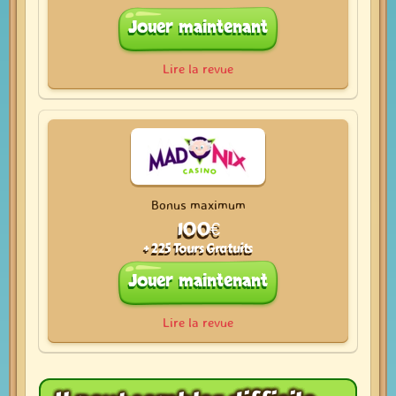
Jouer maintenant
Lire la revue
Bonus maximum
100€
+ 225 Tours Gratuits
Jouer maintenant
Lire la revue