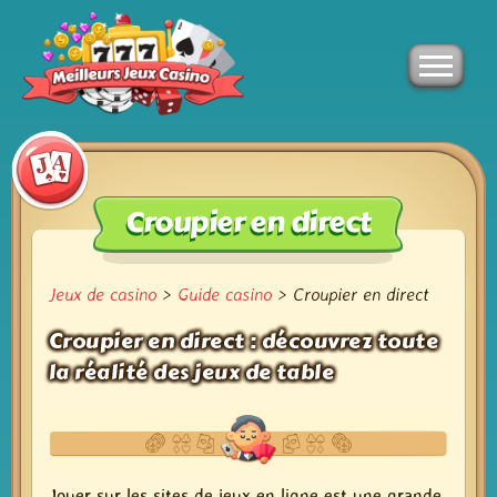
Croupier en direct
Jeux de casino
Guide casino
Croupier en direct
Croupier en direct : découvrez toute
la réalité des jeux de table
Jouer sur les sites de jeux en ligne est une grande